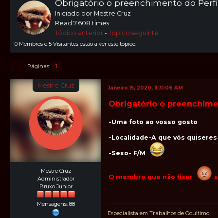
Obrigatório o preenchimento do Perf
Iniciado por Mestre Cruz
Read 7.608 times
Tópico anterior
-
Tópico seguinte
0 Membros e 5 Visitantes estão a ver este tópico.
Páginas
1
Mestre Cruz
Janeiro 15, 2020, 11:31:06 AM
Obrigatório o preenchimen
-Uma foto ao vosso gosto
-Localidade-A que vós quisere
-Sexo- F/M
Mestre Cruz
O membro que não fizer
s
Administrador
Bruxo Junior
Mensagens: 88
Especialista em Trabalhos de Ocultimo.