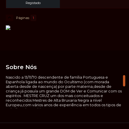
Registado
Páginas
1
Sobre Nós
Nascido a 13/11/70 descendente de família Portuguesa e
Espanhola ligada ao mundo do Ocultismo (com morada
aberta desde de nascença) por parte materna,desde de
criança já possuía um grande DOM de Ver e Comunicar com os
espíritos . MESTRE CRUZ um dos mais conceituados e
reconhecidos Mestres de Alta Bruxaria Negra a nível
Europeu,com vários anos de experiência em todos os tipos de
trabalhos de Ocultismo. Escreveu os seus saberes ocultos em
vários livros, para que não fosse aquele que esta de fora das
verdadeiras realidades espirituais, ir e meter a mão no que
desconhece, com prejuízo para ele mesmo e todos á sua
volta. Contudo, na hora de meter mão nesses saberes, não o