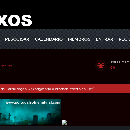
PESQUISAR
CALENDÁRIO
MEMBROS
ENTRAR
REGI
Total de mem
iste-se
.
36
 de Participação
»
Obrigatório o preenchimento do Perfil