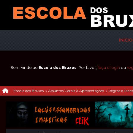
INÍCIO
Bem-vindo ao
Escola dos Bruxos
. Por favor,
faça o login
ou
reg
Escola dos Bruxos
»
Assuntos Gerais & Apresentações
»
Regras e Dicas