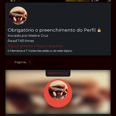
Obrigatório o preenchimento do Perfil
Iniciado por Mestre Cruz
Read 7.611 times
Tópico anterior
-
Tópico seguinte
0 Membros e 7 Visitantes estão a ver este tópico.
Páginas
1
AÇÕES DO UTILIZADOR
Mestre Cruz