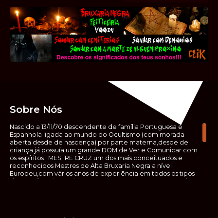
Sobre Nós
Nascido a 13/11/70 descendente de família Portuguesa e
Espanhola ligada ao mundo do Ocultismo (com morada
aberta desde de nascença) por parte materna,desde de
criança já possuía um grande DOM de Ver e Comunicar com
os espíritos . MESTRE CRUZ um dos mais conceituados e
reconhecidos Mestres de Alta Bruxaria Negra a nível
Europeu,com vários anos de experiência em todos os tipos
de trabalhos de Ocultismo. Escreveu os seus saberes ocultos
em vários livros, para que não fosse aquele que esta de fora
das verdadeiras realidades espirituais, ir e meter a mão no
que desconhece, com prejuízo para ele mesmo e todos á
sua volta. Contudo, na hora de meter mão nesses saberes,