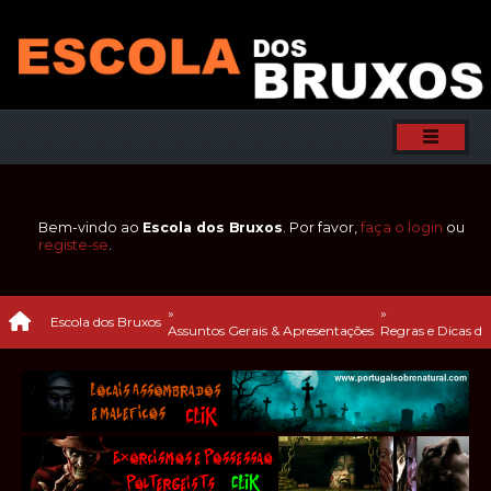
Bem-vindo ao
Escola dos Bruxos
. Por favor,
faça o login
ou
registe-se
.
»
»
Escola dos Bruxos
Assuntos Gerais & Apresentações
Regras e Dicas de