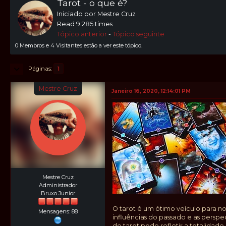
Tarot - o que é?
Iniciado por Mestre Cruz
Read 9.285 times
Tópico anterior
-
Tópico seguinte
0 Membros e 4 Visitantes estão a ver este tópico.
Páginas
1
Mestre Cruz
Janeiro 16, 2020, 12:14:01 PM
Mestre Cruz
Administrador
Bruxo Junior
O tarot é um ótimo veículo para 
Mensagens: 88
influências do passado e as perspe
de tarot pode refletir a totalida