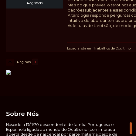
Registado
Mais do que prever, o tarot nos aux
padrões subjacentes a esses condi
A tarologia responde perguntas com
intuitivo de abordar temas profundo
As leituras de tarot são, de modo
Especialista em Trabalhos de Ocultimo.
Páginas
1
Sobre Nós
Nascido a 13/11/70 descendente de família Portuguesa e
Espanhola ligada ao mundo do Ocultismo (com morada
aberta desde de nascença) por parte materna,desde de