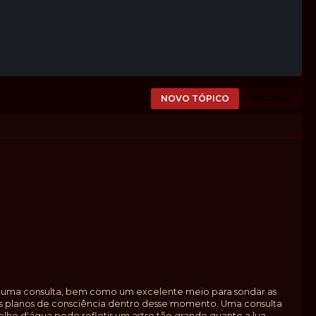
NOVO TÓPICO
IMPRIMIR
m uma consulta, bem como um excelente meio para sondar as
tros planos de consciência dentro desse momento. Uma consulta
o d'água pode refletir um astro tão grande quanto a lua.