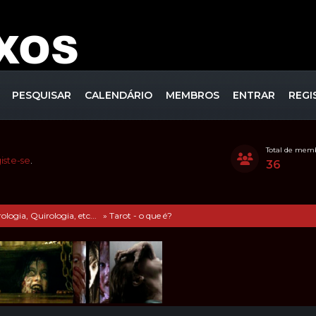
PESQUISAR
CALENDÁRIO
MEMBROS
ENTRAR
REGI
Total de mem
iste-se
.
36
ogia, Quirologia, etc... 
»
Tarot - o que é?