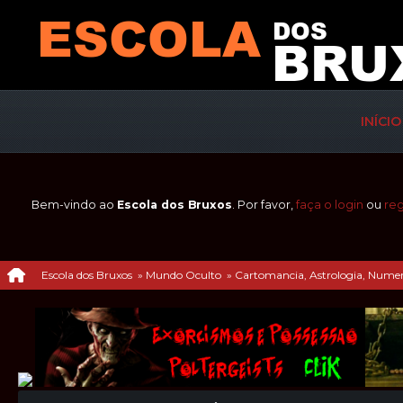
INÍCIO
Bem-vindo ao
Escola dos Bruxos
. Por favor,
faça o login
ou
reg
Escola dos Bruxos
»
Mundo Oculto
»
Cartomancia, Astrologia, Numerol