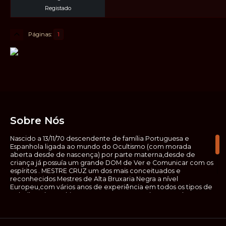
Registado
Páginas
1
Sobre Nós
Nascido a 13/11/70 descendente de família Portuguesa e
Espanhola ligada ao mundo do Ocultismo (com morada
aberta desde de nascença) por parte materna,desde de
criança já possuía um grande DOM de Ver e Comunicar com os
espíritos . MESTRE CRUZ um dos mais conceituados e
reconhecidos Mestres de Alta Bruxaria Negra a nível
Europeu,com vários anos de experiência em todos os tipos de
trabalhos de Ocultismo. Escreveu os seus saberes ocultos em
vários livros, para que não fosse aquele que esta de fora das
verdadeiras realidades espirituais, ir e meter a mão no que
desconhece, com prejuízo para ele mesmo e todos á sua