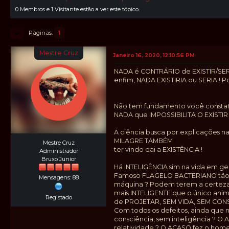
0 Membros e 1 Visitante estão a ver este tópico.
Páginas
1
Mestre Cruz
Janeiro 16, 2020, 12:10:56 PM
NADA é CONTRÁRIO de EXISTIR/SER, 
enfim, NADA EXISTIRIA ou SERIA ! 
Não tem fundamento você constata
NADA que IMPOSSIBILITA O EXISTIR 
A ciência busca por explicações na
MILAGRE TAMBÉM
Mestre Cruz
ter vindo dai a EXISTÊNCIA !
Administrador
Bruxo Junior
Há INTELIGÊNCIA sim na vida em ge
Famoso FLAGELO BACTERIANO tão u
Mensagens: 88
máquina ? Podem terem a certeza 
mais INTELIGENTE que o único an
Registado
de PROJETAR, SEM VIDA, SEM CONS
Com todos os defeitos, ainda que
consciência, sem inteligência ? O
relatividade ? O ACASO fez o home