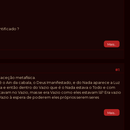
tificado ?
Mais...
#1
aceção metafísica.
 é o Ain da cabala, o Deus Imanifestado, e do Nada aparece a Luz
igia e então dentro do Vazio que é o Nada estava o Todo e com
tavam no Vazio, mas se era Vazio como eles estavam lá? Era vazio
azio à espera de poderem eles próprios serem seres
Mais...