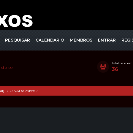
PESQUISAR
CALENDÁRIO
MEMBROS
ENTRAR
REGI
Total de mem
iste-se
.
36
al) 
»
O NADA existe ?