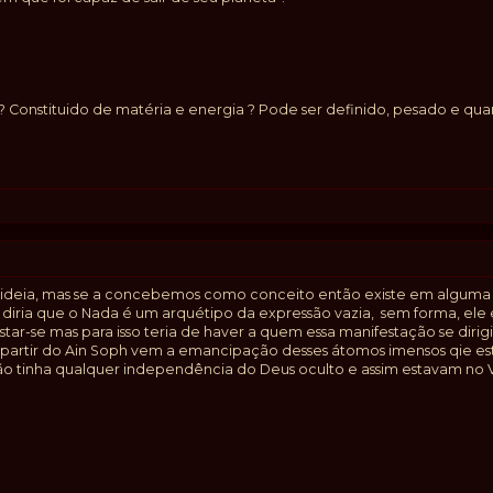
nstituido de matéria e energia ? Pode ser definido, pesado e quan
a ideia, mas se a concebemos como conceito então existe em alguma 
, diria que o Nada é um arquétipo da expressão vazia, sem forma, ele
star-se mas para isso teria de haver a quem essa manifestação se dir
 a partir do Ain Soph vem a emancipação desses átomos imensos qie es
o tinha qualquer independência do Deus oculto e assim estavam no V