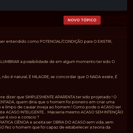
NOVO TÓPICO
IMPRIMIR
ém ser entendido como POTENCIAL/CONDIÇÃO para O EXISTIR,
VISLUMBRAR a possibilidade de em algum momento ter sido O
, não é natural, É MILAGRE, se concordar que O NADA existe, É
fere dizer que SIMPLESMENTE APARENTA ter sido projetado ! O
NTADA, quem diria que o homem foi pioneiro em criar uma
o e limpo de causar inveja ao homem ! Como pode o ACASO ser
ste ACASO INTELIGENTE... Mas seria mesmo ACASO SEM INTENÇÃO
 é vivo e conscio ?
PRATICA CIÊNCIA e aceita ser OBRA DO ACASO sem vida, sem
SO fez o homem que foi capaz de estabelecer a teoria da