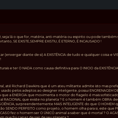
seja lá o que for, matéria, anti-matéria ou espirito ou pode tamb
Portanto, SE EXISTE,SEMPRE EXISTIU, É ETERNO, É INCAUSADO !
r (enxergar diante de si) A EXISTÊNCIA de tudo e qualquer coisa e 
!
turais e ter O NADA como causa definitiva para O INICIO da EXISTÊNCIA
ral, até Richard Dawkins que é um ateu militante admite isto mas pre
sado pelos adeptos ao designer inteligente, possui ENGRENAGEM DE
que a ENERGIA que movimenta o motor do flagelo é mais sofisticad
imal RACIONAL que existe no planeta ? E o homem é também OBRA de
CIÊNCIA, surpreendentemente MAIS INTELIGENTE do que O HOMEM que
 não SENDO PERFEITO como projeto, o homem olha para si, este que 
 ACASO fez o homem ser O ÚNICO animal a saber que é mortal ? O ACA
m que foi capaz de sair de seu planeta ?