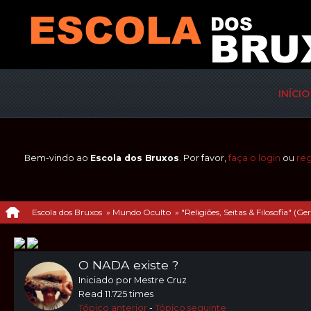
INÍCIO
Bem-vindo ao
Escola dos Bruxos
. Por favor,
faça o login
ou
reg
Escola dos Bruxos
»
Mundo Oculto
»
"Religiões, Seitas & Filosofia" (Ger
O NADA existe ?
Iniciado por Mestre Cruz
Read 11.725 times
Tópico anterior
-
Tópico seguinte