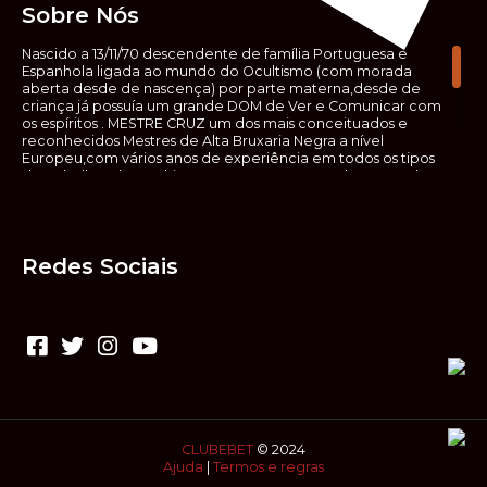
Sobre Nós
Nascido a 13/11/70 descendente de família Portuguesa e
Espanhola ligada ao mundo do Ocultismo (com morada
aberta desde de nascença) por parte materna,desde de
criança já possuía um grande DOM de Ver e Comunicar com
os espíritos . MESTRE CRUZ um dos mais conceituados e
reconhecidos Mestres de Alta Bruxaria Negra a nível
Europeu,com vários anos de experiência em todos os tipos
de trabalhos de Ocultismo. Escreveu os seus saberes ocultos
em vários livros, para que não fosse aquele que esta de fora
das verdadeiras realidades espirituais, ir e meter a mão no
que desconhece, com prejuízo para ele mesmo e todos á
sua volta. Contudo, na hora de meter mão nesses saberes,
Redes Sociais
não o faça sem precauções e sem possuir a devida
sabedoria espiritual, pois aquilo que você está lendo ,não é o
que ali está escrito, mas antes uma parábola, e por isso tende
prudência ao fazer coisas que desconheceis e que vos
poderão causar danos. Consultai por isso sempre um
(médium) conhecedor, quando se trata de fazer trabalhos
de Alta Bruxaria Negra. Para que o vosso problema seja
resolvido com segurança,rapidez,eficácia e sigilo absoluto
Fale com MESTRE CRUZ.
CLUBEBET
© 2024
Ajuda
|
Termos e regras