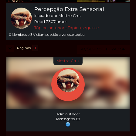
Percepção Extra Sensorial
Iniciado por Mestre Cruz
Read 7.307 times
Tópico anterior
-
Tópico seguinte
0 Membros e 3 Visitantes estão a ver este tópico.
Páginas
1
AÇÕES DO UTILIZADOR
Mestre Cruz
Administrador
Mensagens: 88