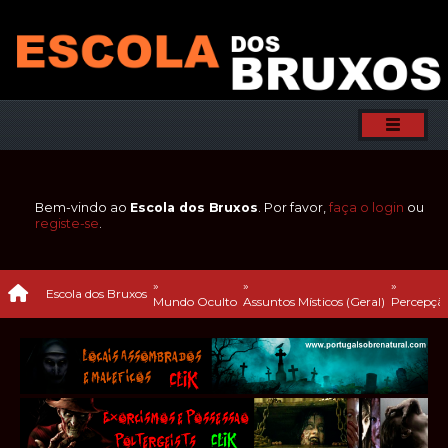
Bem-vindo ao
Escola dos Bruxos
. Por favor,
faça o login
ou
registe-se
.
»
»
»
Escola dos Bruxos
Mundo Oculto
Assuntos Místicos (Geral)
Percepção