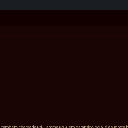
), também chamada Psi-Gamma (PG), em parapsicologia, é a suposta ha