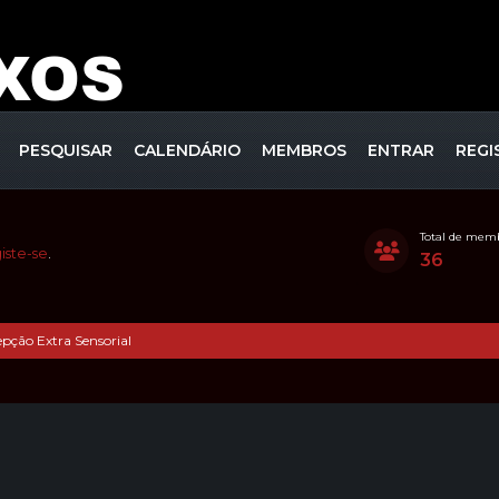
PESQUISAR
CALENDÁRIO
MEMBROS
ENTRAR
REGI
Total de mem
iste-se
.
36
pção Extra Sensorial