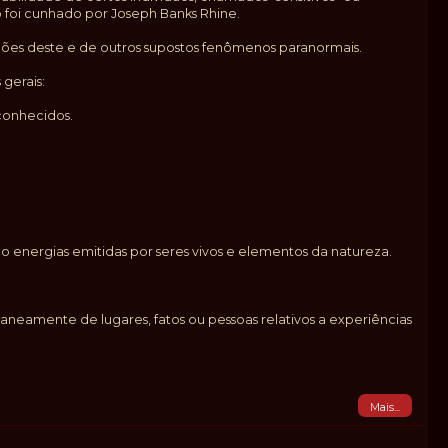
 foi cunhado por Joseph Banks Rhine.
ações deste e de outros supostos fenômenos paranormais.
 gerais:
 conhecidos.
o energias emitidas por seres vivos e elementos da natureza.
neamente de lugares, fatos ou pessoas relativos a experiências
Mais...