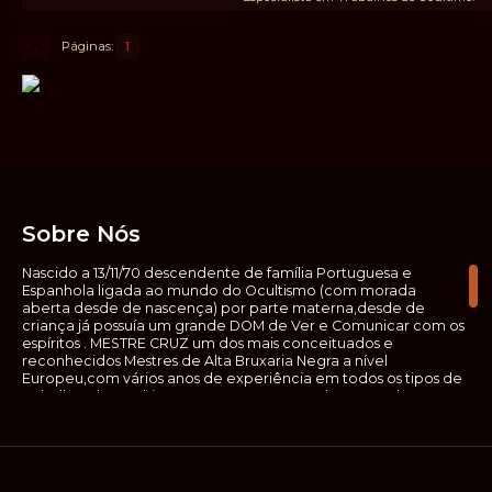
Páginas
1
Sobre Nós
Nascido a 13/11/70 descendente de família Portuguesa e
Espanhola ligada ao mundo do Ocultismo (com morada
aberta desde de nascença) por parte materna,desde de
criança já possuía um grande DOM de Ver e Comunicar com os
espíritos . MESTRE CRUZ um dos mais conceituados e
reconhecidos Mestres de Alta Bruxaria Negra a nível
Europeu,com vários anos de experiência em todos os tipos de
trabalhos de Ocultismo. Escreveu os seus saberes ocultos em
vários livros, para que não fosse aquele que esta de fora das
verdadeiras realidades espirituais, ir e meter a mão no que
desconhece, com prejuízo para ele mesmo e todos á sua
volta. Contudo, na hora de meter mão nesses saberes, não o
faça sem precauções e sem possuir a devida sabedoria