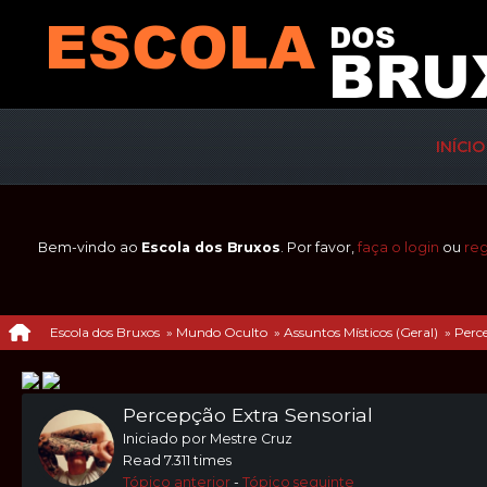
INÍCIO
Bem-vindo ao
Escola dos Bruxos
. Por favor,
faça o login
ou
reg
Escola dos Bruxos
»
Mundo Oculto
»
Assuntos Místicos (Geral)
»
Perce
Percepção Extra Sensorial
Iniciado por Mestre Cruz
Read 7.311 times
Tópico anterior
-
Tópico seguinte