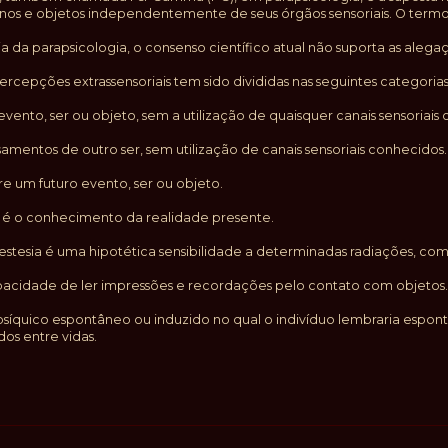
nos e objetos independentemente de seus órgãos sensoriais. O termo
 da parapsicologia, o consenso científico atual não suporta as aleg
percepções extrassensoriais tem sido divididas nas seguintes categorias
ento, ser ou objeto, sem a utilização de quaisquer canais sensoriais
amentos de outro ser, sem utilização de canais sensoriais conhecidos.
 um futuro evento, ser ou objeto.
 é o conhecimento da realidade presente.
oestesia é uma hipotética sensibilidade a determinadas radiações, com
apacidade de ler impressões e recordações pelo contato com objetos.
quico espontâneo ou induzido no qual o indivíduo lembraria esponta
dos entre vidas.