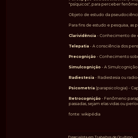
"psíquicos", para perceber fenôme
Objeto de estudo da pseudociência
Para fins de estudo e pesquisa, as 
Clarividência
- Conhecimento de ev
Telepatia
- A consciência dos pens
Precognição
- Conhecimento sobre
Simulcognição
- A Simulcognição
Radiestesia
- Radiestesia ou radi
Psicometria
(parapsicologia) - C
Retrocognição
- Fenômeno parapsí
passadas, sejam elas vidas ou perío
fonte: wikipédia
Especialista em Trabalhos de Ocultimo.