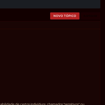
NOVO TÓPICO
IMPRIMIR
bilidade de certos indivíduos, chamados "sensitivos" ou