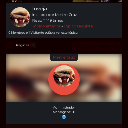
Inveja
Iniciado por Mestre Cruz
Read 11.149 times
Tópico anterior
-
Tópico seguinte
0 Membros e 1 Visitante estão a ver este tópico.
Páginas
1
AÇÕES DO UTILIZADOR
Mestre Cruz
Administrador
Mensagens: 88