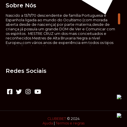
Sobre Nós
Nascido a 13/11/70 descendente de família Portuguesa e
Espanhola ligada ao mundo do Ocultismo (com morada
aberta desde de nascença) por parte materna,desde de
criança já possuía um grande DOM de Ver e Comunicar com
os espíritos . MESTRE CRUZ um dos mais conceituados e
reconhecidos Mestres de Alta Bruxaria Negra a nível
Europeu,com vários anos de experiência em todos os tipos
de trabalhos de Ocultismo. Escreveu os seus saberes ocultos
em vários livros, para que não fosse aquele que esta de fora
das verdadeiras realidades espirituais, ir e meter a mão no
que desconhece, com prejuízo para ele mesmo e todos á
sua volta. Contudo, na hora de meter mão nesses saberes,
Redes Sociais
não o faça sem precauções e sem possuir a devida
sabedoria espiritual, pois aquilo que você está lendo ,não é o
que ali está escrito, mas antes uma parábola, e por isso tende
prudência ao fazer coisas que desconheceis e que vos
poderão causar danos. Consultai por isso sempre um
(médium) conhecedor, quando se trata de fazer trabalhos
de Alta Bruxaria Negra. Para que o vosso problema seja
resolvido com segurança,rapidez,eficácia e sigilo absoluto
Fale com MESTRE CRUZ.
CLUBEBET
© 2024
Ajuda
|
Termos e regras