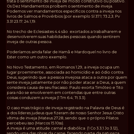
trata o sentimento de inveja de modo construtivo ou positivo.
Os Dez Mandamentos proíbem o sentimento de inveja.
Podemos ver mandamentos específicos contra a inveja nos
livros de Salmos e Provérbios (por exemplo Sl 37.1; 73.2,3; Pv
3.31 23.17; 24.1,19.
No trecho de Eclesiastes 4.4 são exortados a trabalharem e
desenvolverem suas habilidades pessoais quando sentirem
inveja de outras pessoa.
Poderíamos ainda falar de Hamã e Mardoquel no livro de
Ester como um outro exemplo.
No Novo Testamento, em Romanos 1.29, a inveja ocupa um
lugar proeminente, associada ao homicídio e ao ódio contra
Deus, sugerindo que a pessoa invejosa ataca a outra por quem
sente inveja justamente por não poder atacar a Deus, a quem
considera causa de seu fracasso. Paulo exorta Timóteo e Tito
para não se envolverem em contendas que entre outras
coisas conduzem a inveja (1 Tm 6.4; Tt 3.3).
O caso mais trágico de inveja registrado na Palavra de Deus é
a dos líderes judeus que fizeram de nosso Senhor Jesus Cristo
vítima de inveja (Mateus 27.28, sendo que o próprio Pilatos
percebeu isso (Marcos 15.10ss).
A inveja é uma atitude carnal e diabólica (1 Co 3.3;1 Jo 3.12),
sendo uma das obras da carne, fazendo parte da natureza