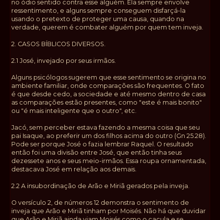
no ódio sentido contra esse alguém. Ela sempre envolve
ressentimento, e alguns sempre conseguem disfarçá-la
usando o pretexto de proteger uma causa, quando na
verdade, querem é combater alguém por quem tem inveja.
2. CASOS BÍBLICOS DIVERSOS.
2.1 José, invejado por seus irmãos.
Alguns psicólogos sugerem que esse sentimento se origina no
ambiente familiar, onde comparações são frequentes. O fato
é que desde cedo, a sociedade e até mesmo dentro de casa
as comparações estão presentes, como "este é mais bonito"
ou "é mais inteligente que o outro", etc.
Jacó, sem perceber estava fazendo a mesma coisa que seu
pai Isaque, ao preferir um dos filhos acima do outro (Gn 25.28).
Pode ser porque José o fazia lembrar Raquel. O resultado
então foi uma divisão entre José, que então tinha seus
dezessete anos e seus meio-irmãos. Essa roupa ornamentada,
destacava José em relação aos demais.
2.2 A insubordinação de Arão e Miriã gerados pela inveja.
O versículo 2, de números 12 demonstra o sentimento de
inveja que Arão e Miriã tinham por Moisés. Não há que duvidar
que Arão e Miriã ainda viam Moisés como o caçula e se