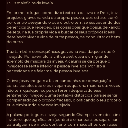
1.3 Os malefícios da inveja.
Em primeiro lugar, como diz o texto da palavra de Deus, traz
prejuízos graves na vida da própria pessoa, pois esta se corrói
por dentro desejando o que o outro tem, se esquecendo dos
benefícios que recebeu, das coisas boas que possui, deixando
de seguir a sua própria vida e buscar os seus próprios ideais
desejando viver a vida de outra pessoa, de conquistar os bens
do outro.
Traz também consequências graves na vida daquele que é
invejado. Por exemplo, a crítica destrutiva é um grande
exemplo de máscara da inveja. A calúnia se dá porque o
invejosos se sente inferior a pessoa invejada. Por isso a
necessidade de falar mal da pessoa invejada.
Os invejosos chegam a fazer campanhas de perseguição
contra aqueles que eles invejam as quais na maioria das vezes
não tem qualquer culpa de terem despertado esse
sentimento invejoso.É uma tentativa distorcida para se sentir
compensado pelo proprio fracasso, glorificando o seu proprio
eu e diminuindo a pessoa invejada.
A palavra portuguesa inveja, segundo Champlin, vem do latim
invidere, que significa em (contra) e olhar para, ou seja, olhar
para alguém de modo contrario com maus olhos, com base