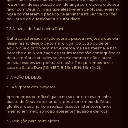
ressentiam de sua posição de liderança com o povo e de seu
favor com Deus. A inveja que eles tiveram de Moisés, levaram-
nos a cometerem o pecado de arruinar a influencia do líder
de Deus e de questionar sua autoridade.
2.3 A inveja de Saul contra Davi.
Outra característica e lição sobre a pessoa invejosa é que ela
nesse insano desejo de tomar o lugar do outro ou de ter
aquilo que o outro tem, não enxerga mais a si mesma, e não
percebe que o resultado de seu insucesso são consequências
de suas próprias atitudes, sendo ela mesma e não a outra
pessoa responsável por sua situação. É o que vemos nesse
caso de Saul e Davi (1 Sm 18.7-8; 1 Sm 13.14; 1 Sm 24.2)
3. A AÇÃO DE DEUS.
3.1 A surpresa dos invejosos
Aprendemos com José que o nosso correto testemunho
diante de Deus e dos homens, pode ser o meio de Deus
glorificar o seu nome e realizar os seus misteriosos planos
mesmo em meio ao nosso aparente fracasso e derrota.
3.2 Punição para os invejosos.