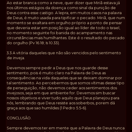
Ao estar branca como a neve, quer dizer que Miriã estava já
nos últimos estágios da doença como sinal da punição de
Deus contra esse castigo. A lepra, em muitos casos na palavra
de Deus, é muito usada para tipificar o pecado. Miriã, que num
momento se exaltara em orgulho próprio a ponto de pensar
que deveria estar em posição igual ao líder de todo o Israel,
no momento seguinte foi banida do acampamento nas
circunstâncias mais humilhantes. Este é o resultado do pecado
do orgulho (Pv 16.18; Is 10.33).
3.3 A vitória daqueles que não são vencidos pelo sentimento
de inveja.
Devemos sempre pedir a Deus que nos guarde desse
sentimento, pois é muito claro na Palavra de Deus as
consequências na vida daqueles que se deixam dominar por
tal sentimento. Ao percebermos que somos vítimas desse tipo
de perseguição, não devemos ceder aos sentimentos dos
invejosos, seja em que ambiente for. Devemos sim buscar
nossos objetivos e viver tudo aquilo que Deus planejou para
nós, lembrando que Deus resiste aos soberbos, porem dá
graça aos que sao humildes (1 Pedro 5.5-6).
CONCLUSÃO.
Sempre devemos ter em mente que a Palavra de Deus nunca