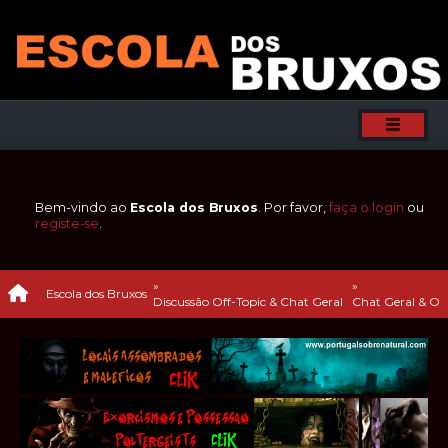
Bem-vindo ao
Escola dos Bruxos
. Por favor,
faça o login
ou
registe-se
.
»
»
Escola dos Bruxos
Discussão Off-Topic & Chat Geral 
Chat Geral & Off