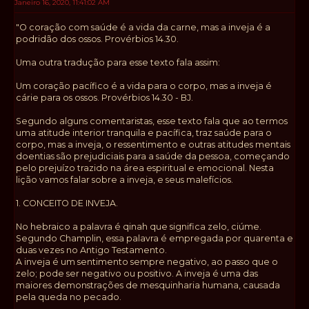
Janeiro 16, 2020, 11:41:02 AM
"O coração com saúde é a vida da carne, mas a inveja é a
podridão dos ossos. Provérbios 14.30.
Uma outra tradução para esse texto fala assim:
Um coração pacífico é a vida para o corpo, mas a inveja é
cárie para os ossos. Provérbios 14.30 - BJ.
Segundo alguns comentaristas, esse texto fala que ao termos
uma atitude interior tranquila e pacífica, traz saúde para o
corpo, mas a inveja, o ressentimento e outras atitudes mentais
doentias são prejudiciais para a saúde da pessoa, começando
pelo prejuízo trazido na área espiritual e emocional. Nesta
lição vamos falar sobre a inveja, e seus malefícios.
1. CONCEITO DE INVEJA.
No hebraico a palavra é qinah que significa zelo, ciúme.
Segundo Champlin, essa palavra é empregada por quarenta e
duas vezes no Antigo Testamento.
A inveja é um sentimento sempre negativo, ao passo que o
zelo; pode ser negativo ou positivo. A inveja é uma das
maiores demonstrações de mesquinharia humana, causada
pela queda no pecado.