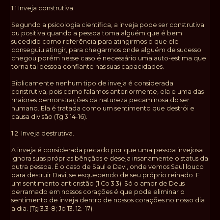
1.1 Inveja construtiva.
Segundo a psicologia científica, a inveja pode ser construtiva
ou positiva quando a pessoa toma alguém que é bem
sucedido como referência para atingirmos o que ele
conseguiu atingir, para chegarmos onde alguém de sucesso
chegou porém nesse caso é necessário uma auto-estima que
torna tal pessoa confiante nas suas capacidades.
Biblicamente nenhum tipo de inveja é considerada
construtiva, pois como falamos anteriormente, ela e uma das
maiores demonstrações da natureza pecaminosa do ser
humano. Ela é tratada como um sentimento que destrói e
causa divisão (Tg 3.14-16).
1.2 Inveja destrutiva.
A inveja é considerada pecado por que uma pessoa invejosa
ignora suas próprias bênçãos e deseja insanamente o status da
outra pessoa. É o caso de Saul e Davi, onde vemos Saul louco
para destruir Davi, se esquecendo de seu próprio reinado. E
um sentimento anticristão (1 Co 3.3). Só o amor de Deus
derramado em nossos corações é que pode eliminar o
sentimento de inveja dentro de nossos corações no nosso dia
a dia. (Tg 3.3-8; Jo 13. 12.-17).