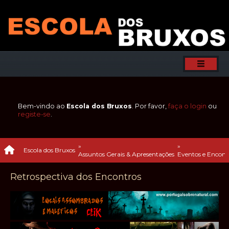
Bem-vindo ao
Escola dos Bruxos
. Por favor,
faça o login
ou
registe-se
.
»
»
Escola dos Bruxos
Assuntos Gerais & Apresentações
Eventos e Encontr
Retrospectiva dos Encontros