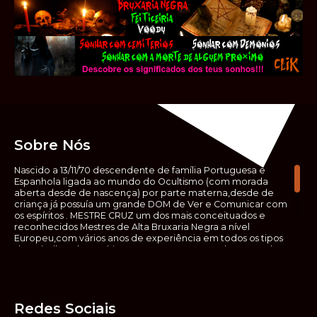
Sobre Nós
Nascido a 13/11/70 descendente de família Portuguesa e
Espanhola ligada ao mundo do Ocultismo (com morada
aberta desde de nascença) por parte materna,desde de
criança já possuía um grande DOM de Ver e Comunicar com
os espíritos . MESTRE CRUZ um dos mais conceituados e
reconhecidos Mestres de Alta Bruxaria Negra a nível
Europeu,com vários anos de experiência em todos os tipos
de trabalhos de Ocultismo. Escreveu os seus saberes ocultos
em vários livros, para que não fosse aquele que esta de fora
das verdadeiras realidades espirituais, ir e meter a mão no
que desconhece, com prejuízo para ele mesmo e todos á
sua volta. Contudo, na hora de meter mão nesses saberes,
Redes Sociais
não o faça sem precauções e sem possuir a devida