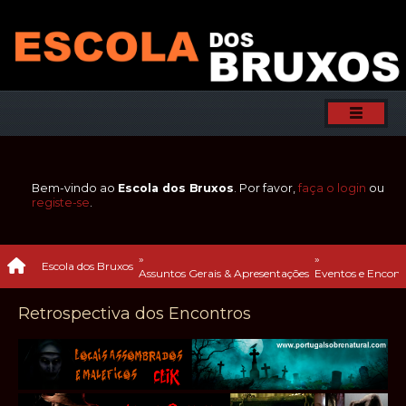
Bem-vindo ao
Escola dos Bruxos
. Por favor,
faça o login
ou
registe-se
.
»
»
Escola dos Bruxos
Assuntos Gerais & Apresentações
Eventos e Encontr
Retrospectiva dos Encontros