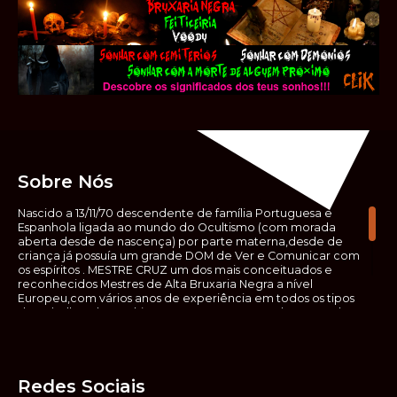
Sobre Nós
Nascido a 13/11/70 descendente de família Portuguesa e
Espanhola ligada ao mundo do Ocultismo (com morada
aberta desde de nascença) por parte materna,desde de
criança já possuía um grande DOM de Ver e Comunicar com
os espíritos . MESTRE CRUZ um dos mais conceituados e
reconhecidos Mestres de Alta Bruxaria Negra a nível
Europeu,com vários anos de experiência em todos os tipos
de trabalhos de Ocultismo. Escreveu os seus saberes ocultos
em vários livros, para que não fosse aquele que esta de fora
das verdadeiras realidades espirituais, ir e meter a mão no
que desconhece, com prejuízo para ele mesmo e todos á
sua volta. Contudo, na hora de meter mão nesses saberes,
Redes Sociais
não o faça sem precauções e sem possuir a devida