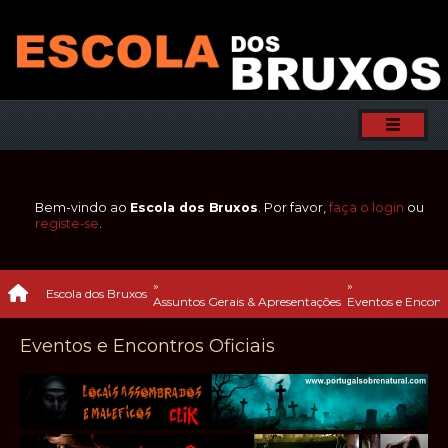
Bem-vindo ao
Escola dos Bruxos
. Por favor,
faça o login
ou
registe-se
.
»
»
Escola dos Bruxos
Assuntos Gerais & Apresentações
Eventos e Encontr
Eventos e Encontros Oficiais