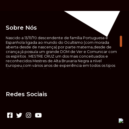
Sobre Nós
Nascido a 13/11/70 descendente de família Portuguesa e
Espanhola ligada ao mundo do Ocultismo (com morada
aberta desde de nascença) por parte materna,desde de
criança já possuía um grande DOM de Ver e Comunicar com
os espíritos . MESTRE CRUZ um dos mais conceituados e
reconhecidos Mestres de Alta Bruxaria Negra a nível
Europeu,com vários anos de experiência em todos os tipos
de trabalhos de Ocultismo. Escreveu os seus saberes ocultos
em vários livros, para que não fosse aquele que esta de fora
das verdadeiras realidades espirituais, ir e meter a mão no
que desconhece, com prejuízo para ele mesmo e todos á
sua volta. Contudo, na hora de meter mão nesses saberes,
Redes Sociais
não o faça sem precauções e sem possuir a devida
sabedoria espiritual, pois aquilo que você está lendo ,não é o
que ali está escrito, mas antes uma parábola, e por isso tende
prudência ao fazer coisas que desconheceis e que vos
poderão causar danos. Consultai por isso sempre um
(médium) conhecedor, quando se trata de fazer trabalhos
de Alta Bruxaria Negra. Para que o vosso problema seja
resolvido com segurança,rapidez,eficácia e sigilo absoluto