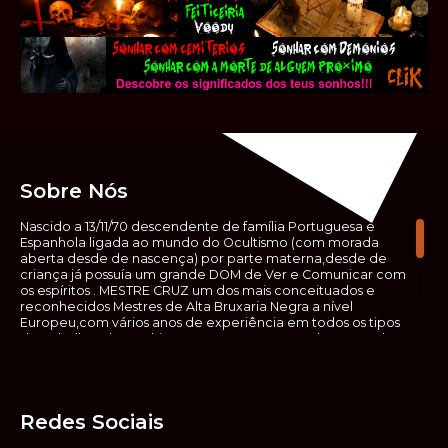
Sobre Nós
Nascido a 13/11/70 descendente de família Portuguesa e
Espanhola ligada ao mundo do Ocultismo (com morada
aberta desde de nascença) por parte materna,desde de
criança já possuía um grande DOM de Ver e Comunicar com
os espíritos . MESTRE CRUZ um dos mais conceituados e
reconhecidos Mestres de Alta Bruxaria Negra a nível
Europeu,com vários anos de experiência em todos os tipos
de trabalhos de Ocultismo. Escreveu os seus saberes ocultos
em vários livros, para que não fosse aquele que esta de fora
das verdadeiras realidades espirituais, ir e meter a mão no
que desconhece, com prejuízo para ele mesmo e todos á
sua volta. Contudo, na hora de meter mão nesses saberes,
Redes Sociais
não o faça sem precauções e sem possuir a devida
sabedoria espiritual, pois aquilo que você está lendo ,não é o