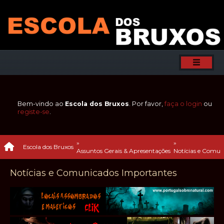
Bem-vindo ao
Escola dos Bruxos
. Por favor,
faça o login
ou
registe-se
.
»
»
Escola dos Bruxos
Assuntos Gerais & Apresentações
Notícias e Comun
Notícias e Comunicados Importantes