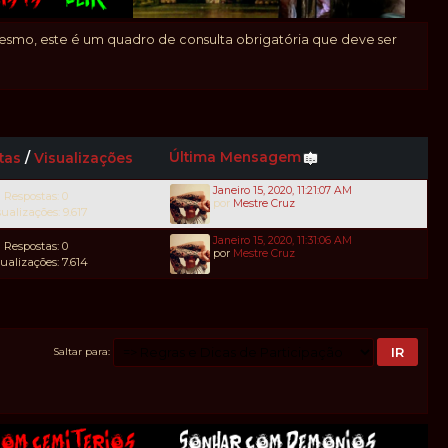
 mesmo, este é um quadro de consulta obrigatória que deve ser
Última Mensagem
tas
/
Visualizações
Janeiro 15, 2020, 11:21:07 AM
Respostas: 0
por
Mestre Cruz
sualizações: 9.617
Janeiro 15, 2020, 11:31:06 AM
Respostas: 0
por
Mestre Cruz
sualizações: 7.614
Saltar para