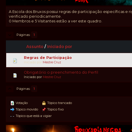
A Escola dos Bruxos possui regras de participação específicas e
verificado periodicamente.
0 Membros e 5 Visitantes estão a ver este quadro.
Páginas
1
Assunto
/
Iniciado por
Regras de Participação
Iniciado por
Mestre Cruz
Obrigatório o preenchimento do Perfil
Iniciado por
Mestre Cruz
Páginas
1
Votação
Tópico trancado
Tópico movido
Tópico fixo
Tópico que está a vigiar