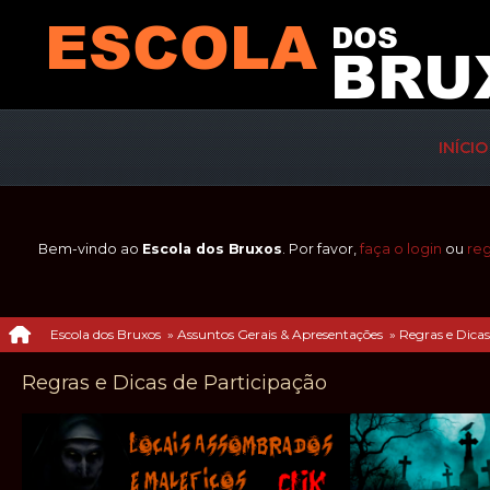
INÍCIO
Bem-vindo ao
Escola dos Bruxos
. Por favor,
faça o login
ou
reg
Escola dos Bruxos
»
Assuntos Gerais & Apresentações
»
Regras e Dicas
Regras e Dicas de Participação