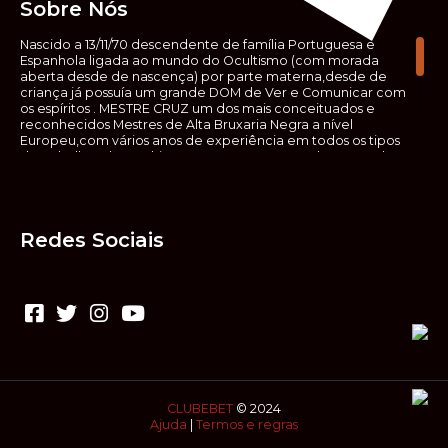
Sobre Nós
Nascido a 13/11/70 descendente de família Portuguesa e
Espanhola ligada ao mundo do Ocultismo (com morada
aberta desde de nascença) por parte materna,desde de
criança já possuía um grande DOM de Ver e Comunicar com
os espíritos . MESTRE CRUZ um dos mais conceituados e
reconhecidos Mestres de Alta Bruxaria Negra a nível
Europeu,com vários anos de experiência em todos os tipos
de trabalhos de Ocultismo. Escreveu os seus saberes ocultos
em vários livros, para que não fosse aquele que esta de fora
das verdadeiras realidades espirituais, ir e meter a mão no
que desconhece, com prejuízo para ele mesmo e todos á
sua volta. Contudo, na hora de meter mão nesses saberes,
Redes Sociais
não o faça sem precauções e sem possuir a devida
sabedoria espiritual, pois aquilo que você está lendo ,não é o
que ali está escrito, mas antes uma parábola, e por isso tende
prudência ao fazer coisas que desconheceis e que vos
poderão causar danos. Consultai por isso sempre um
(médium) conhecedor, quando se trata de fazer trabalhos
de Alta Bruxaria Negra. Para que o vosso problema seja
resolvido com segurança,rapidez,eficácia e sigilo absoluto
Fale com MESTRE CRUZ.
CLUBEBET
© 2024
Ajuda
|
Termos e regras