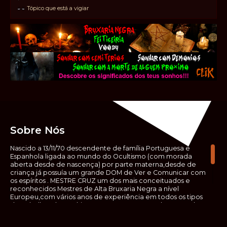
Tópico que está a vigiar
Sobre Nós
Nascido a 13/11/70 descendente de família Portuguesa e
Espanhola ligada ao mundo do Ocultismo (com morada
aberta desde de nascença) por parte materna,desde de
criança já possuía um grande DOM de Ver e Comunicar com
os espíritos . MESTRE CRUZ um dos mais conceituados e
reconhecidos Mestres de Alta Bruxaria Negra a nível
Europeu,com vários anos de experiência em todos os tipos
de trabalhos de Ocultismo. Escreveu os seus saberes ocultos
em vários livros, para que não fosse aquele que esta de fora
das verdadeiras realidades espirituais, ir e meter a mão no