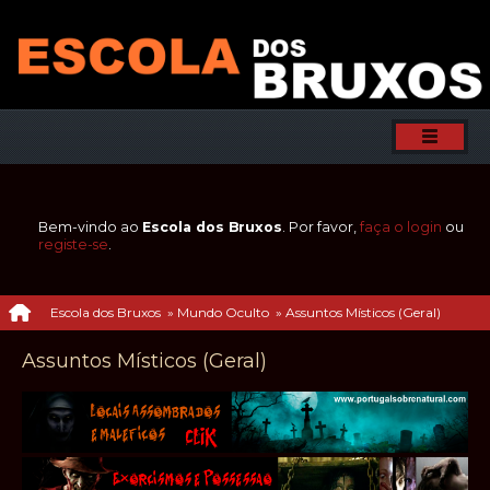
Bem-vindo ao
Escola dos Bruxos
. Por favor,
faça o login
ou
registe-se
.
Escola dos Bruxos
»
Mundo Oculto
»
Assuntos Místicos (Geral)
Assuntos Místicos (Geral)