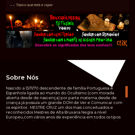
Tópico que está a vigiar
Sobre Nós
Nascido a 13/11/70 descendente de família Portuguesa e
Espanhola ligada ao mundo do Ocultismo (com morada
aberta desde de nascença) por parte materna,desde de
criança já possuía um grande DOM de Ver e Comunicar com
os espíritos . MESTRE CRUZ um dos mais conceituados e
reconhecidos Mestres de Alta Bruxaria Negra a nível
Europeu,com vários anos de experiência em todos os tipos
de trabalhos de Ocultismo. Escreveu os seus saberes ocultos
em vários livros, para que não fosse aquele que esta de fora
das verdadeiras realidades espirituais, ir e meter a mão no