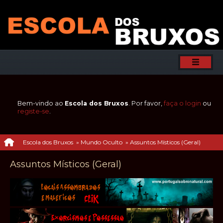
Bem-vindo ao
Escola dos Bruxos
. Por favor,
faça o login
ou
registe-se
.
Escola dos Bruxos
»
Mundo Oculto
»
Assuntos Místicos (Geral)
Assuntos Místicos (Geral)