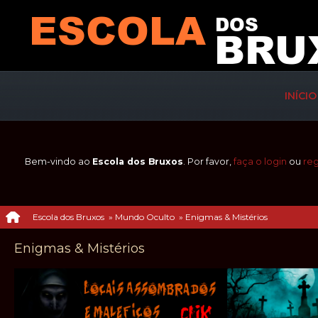
INÍCIO
Bem-vindo ao
Escola dos Bruxos
. Por favor,
faça o login
ou
reg
Escola dos Bruxos
»
Mundo Oculto
»
Enigmas & Mistérios 
Enigmas & Mistérios