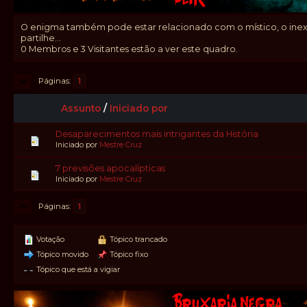
O enigma também pode estar relacionado com o místico, o inexpli
partilhe...
0 Membros e 3 Visitantes estão a ver este quadro.
Páginas
1
Assunto
/
Iniciado por
Desaparecimentos mais intrigantes da História
Iniciado por
Mestre Cruz
7 previsões apocalípticas
Iniciado por
Mestre Cruz
Páginas
1
Votação
Tópico trancado
Tópico movido
Tópico fixo
Tópico que está a vigiar