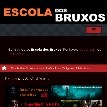
Bem-vindo ao
Escola dos Bruxos
. Por favor,
faça o login
ou
registe-se
.
Escola dos Bruxos
»
Mundo Oculto
»
Enigmas & Mistérios 
Enigmas & Mistérios