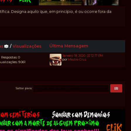
fica. Designa aquilo que, em princípio, é ou ocorre fora da
Última Mensagem
as
/
Visualizações
Janeiro 18, 2020, 02:12:17 PM
Respostas: 0
por
Mestre Cruz
sualizações: 9.061
Saltar para