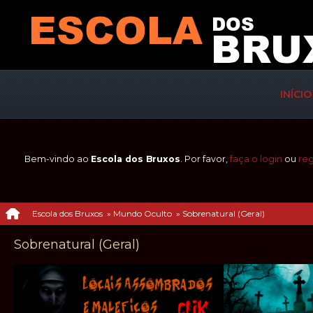
INÍCIO
Bem-vindo ao
Escola dos Bruxos
. Por favor,
faça o login
ou
reg
Escola dos Bruxos
»
Mundo Oculto
»
Sobrenatural (Geral)
Sobrenatural (Geral)