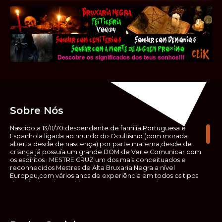
Sobre Nós
Nascido a 13/11/70 descendente de família Portuguesa e
Espanhola ligada ao mundo do Ocultismo (com morada
aberta desde de nascença) por parte materna,desde de
criança já possuía um grande DOM de Ver e Comunicar com
os espíritos . MESTRE CRUZ um dos mais conceituados e
reconhecidos Mestres de Alta Bruxaria Negra a nível
Europeu,com vários anos de experiência em todos os tipos
de trabalhos de Ocultismo. Escreveu os seus saberes ocultos
em vários livros, para que não fosse aquele que esta de fora
das verdadeiras realidades espirituais, ir e meter a mão no
que desconhece, com prejuízo para ele mesmo e todos á
sua volta. Contudo, na hora de meter mão nesses saberes,