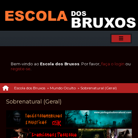
Bem-vindo ao
Escola dos Bruxos
. Por favor,
faça o login
ou
registe-se
.
Escola dos Bruxos
»
Mundo Oculto
»
Sobrenatural (Geral)
Sobrenatural (Geral)