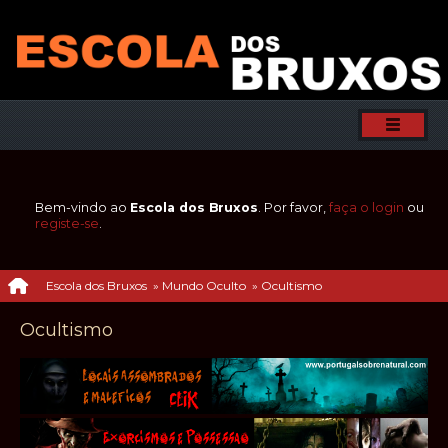
Bem-vindo ao
Escola dos Bruxos
. Por favor,
faça o login
ou
registe-se
.
Escola dos Bruxos
»
Mundo Oculto
»
Ocultismo
Ocultismo